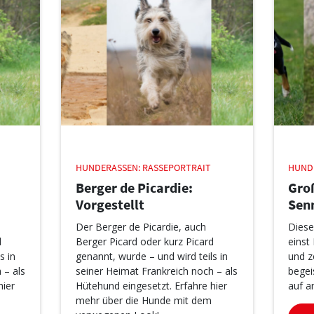
HUNDERASSEN: RASSEPORTRAIT
HUND
Berger de Picardie:
Gro
Vorgestellt
Sen
Der Berger de Picardie, auch
Diese
d
Berger Picard oder kurz Picard
einst
s in
genannt, wurde – und wird teils in
und z
 – als
seiner Heimat Frankreich noch – als
begei
hier
Hütehund eingesetzt. Erfahre hier
auf a
mehr über die Hunde mit dem