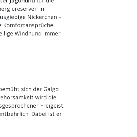
rter Jagdhund
für die
ergiereserven in
ausgiebige Nickerchen –
ne Komfortansprüche
sellige Windhund immer
 bemüht sich der Galgo
Gehorsamkeit wird die
sgesprochener Freigeist.
tbehrlich. Dabei ist er