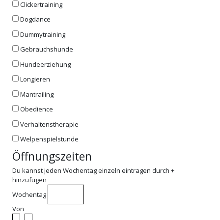
Clickertraining
Dogdance
Dummytraining
Gebrauchshunde
Hundeerziehung
Longieren
Mantrailing
Obedience
Verhaltenstherapie
Welpenspielstunde
Öffnungszeiten
Du kannst jeden Wochentag einzeln eintragen durch +
hinzufügen
Wochentag
Von