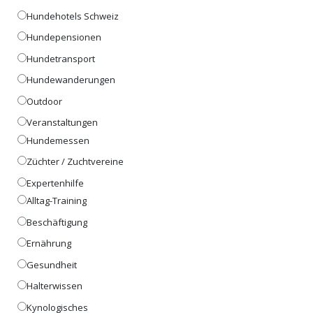
Hundehotels Schweiz
Hundepensionen
Hundetransport
Hundewanderungen
Outdoor
Veranstaltungen
Hundemessen
Züchter / Zuchtvereine
Expertenhilfe
Alltag-Training
Beschäftigung
Ernährung
Gesundheit
Halterwissen
Kynologisches