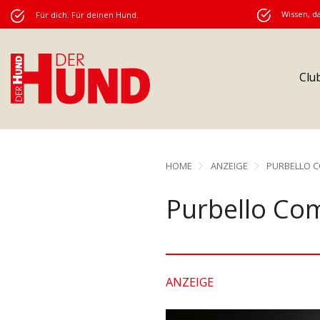
Wissen, da
Für dich. Für deinen Hund.
Clu
HOME
ANZEIGE
PURBELLO C
Purbello Com
ANZEIGE