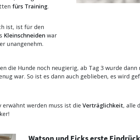
itten
fürs
Training
.
 ist, ist für den
as
Kleinschneiden
war
her unangenehm.
en die Hunde noch neugierig, ab Tag 3 wurde dann 
nug war. So ist es dann auch geblieben, es wird gef
iv erwähnt werden muss ist die
Verträglichkeit
, alle
ker!
Watson und Eicks erste Eindrüc