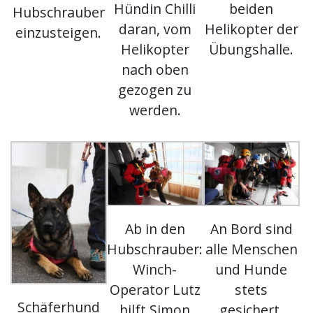
Hündin Chilli
beiden
Hubschrauber
daran, vom
Helikopter der
einzusteigen.
Helikopter
Übungshalle.
nach oben
gezogen zu
werden.
Ab in den
An Bord sind
Hubschrauber:
alle Menschen
Winch-
und Hunde
Operator Lutz
stets
Schäferhund
hilft Simon
gesichert.