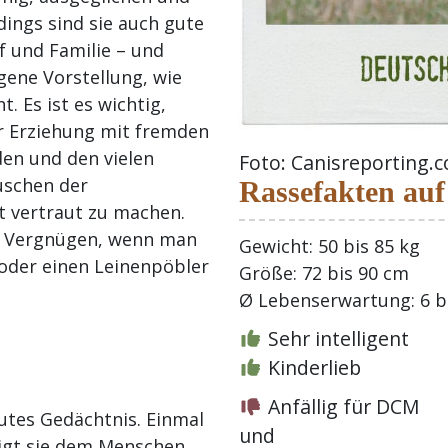
rdings sind sie auch gute
f und Familie – und
gene Vorstellung, wie
t. Es ist es wichtig,
r Erziehung mit fremden
en und den vielen
Foto: Canisreporting
schen der
Rassefakten auf
 vertraut zu machen.
in Vergnügen, wenn man
Gewicht: 50 bis 85 kg
oder einen Leinenpöbler
Größe: 72 bis 90 cm
Ø Lebenserwartung: 6 bi
Sehr intelligent
Kinderlieb
Anfällig für DCM
utes Gedächtnis. Einmal
und
igt sie dem Menschen