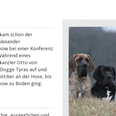
ekam schon der
Alexander
kow bei einer Konferenz
 Während eines
kanzler Otto von
 Dogge Tyras auf und
litiker an der Hose, bis
kow zu Boden ging.
hig, ausgeglichen und