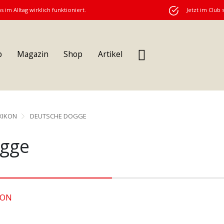
s im Alltag wirklich funktioniert.
Jetzt im Club 
b
Magazin
Shop
Artikel
XIKON
DEUTSCHE DOGGE
ogge
KON