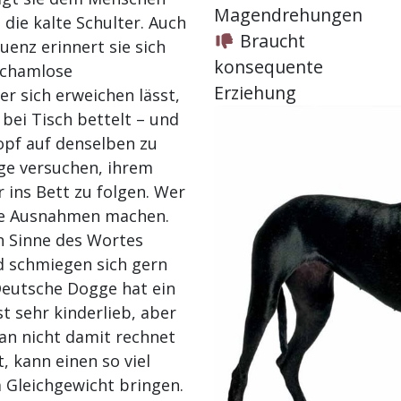
Magendrehungen
t die kalte Schulter. Auch
Braucht
enz erinnert sie sich
konsequente
schamlose
Erziehung
r sich erweichen lässt,
 bei Tisch bettelt – und
opf auf denselben zu
ge versuchen, ihrem
 ins Bett zu folgen. Wer
eine Ausnahmen machen.
n Sinne des Wortes
 schmiegen sich gern
Deutsche Dogge hat ein
st sehr kinderlieb, aber
n nicht damit rechnet
t, kann einen so viel
 Gleichgewicht bringen.