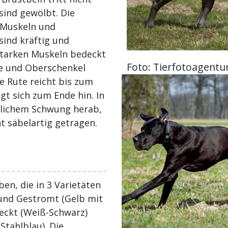
 sind gewölbt. Die
 Muskeln und
sind kräftig und
 starken Muskeln bedeckt
Foto: Tierfotoagentu
e und Oberschenkel
e Rute reicht bis zum
t sich zum Ende hin. In
rlichem Schwung herab,
ht säbelartig getragen.
ben, die in 3 Varietäten
und Gestromt (Gelb mit
leckt (Weiß-Schwarz)
Stahlblau). Die