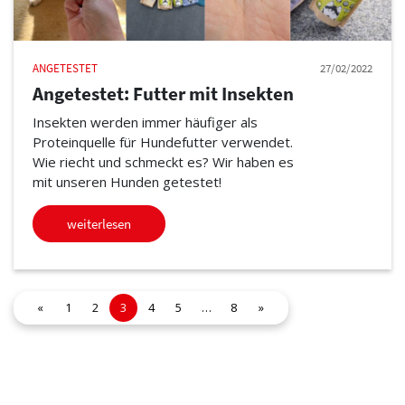
ANGETESTET
27/02/2022
Angetestet: Futter mit Insekten
Insekten werden immer häufiger als
Proteinquelle für Hundefutter verwendet.
Wie riecht und schmeckt es? Wir haben es
mit unseren Hunden getestet!
weiterlesen
«
1
2
3
4
5
…
8
»