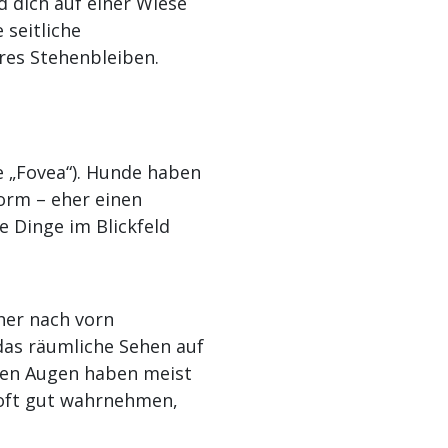
d dich auf einer Wiese
 seitliche
res Stehenbleiben.
e „Fovea“). Hunde haben
orm – eher einen
e Dinge im Blickfeld
her nach vorn
das räumliche Sehen auf
den Augen haben meist
 oft gut wahrnehmen,