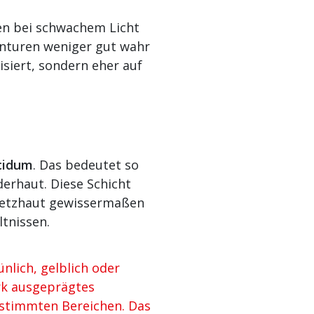
en bei schwachem Licht
onturen weniger gut wahr
isiert, sondern eher auf
cidum
. Das bedeutet so
derhaut. Diese Schicht
r Netzhaut gewissermaßen
ltnissen.
lich, gelblich oder
ark ausgeprägtes
estimmten Bereichen. Das