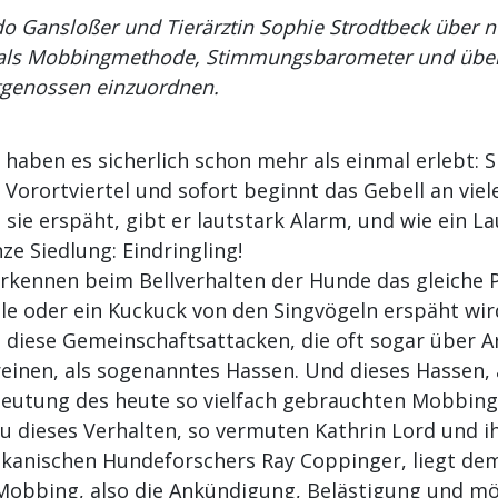
do Gansloßer und Tierärztin Sophie Strodtbeck über
s als Mobbingmethode, Stimmungsbarometer und über 
tgenossen einzuordnen.
 haben es sicherlich schon mehr als einmal erlebt:
Vorortviertel und sofort beginnt das Gebell an vie
ie erspäht, gibt er lautstark Alarm, und wie ein La
ze Siedlung: Eindringling!
rkennen beim Bellverhalten der Hunde das gleiche P
ule oder ein Kuckuck von den Singvögeln erspäht wir
 diese Gemeinschaftsattacken, die oft sogar über A
einen, als sogenanntes Hassen. Und dieses Hassen,
deutung des heute so vielfach gebrauchten Mobbingb
u dieses Verhalten, so vermuten Kathrin Lord und i
kanischen Hundeforschers Ray Coppinger, liegt dem
obbing, also die Ankündigung, Belästigung und mö