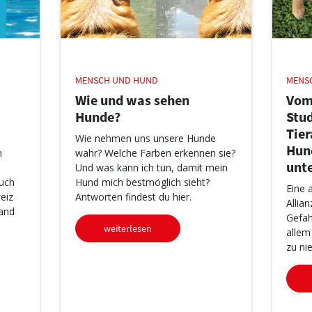
MENSCH UND HUND
MENS
Wie und was sehen
Vom
Hunde?
Stud
Tie
Wie nehmen uns unsere Hunde
Hun
n
wahr? Welche Farben erkennen sie?
unt
Und was kann ich tun, damit mein
uch
Hund mich bestmöglich sieht?
Eine 
eiz
Antworten findest du hier.
Allia
and
Gefah
weiterlesen
allem
zu ni