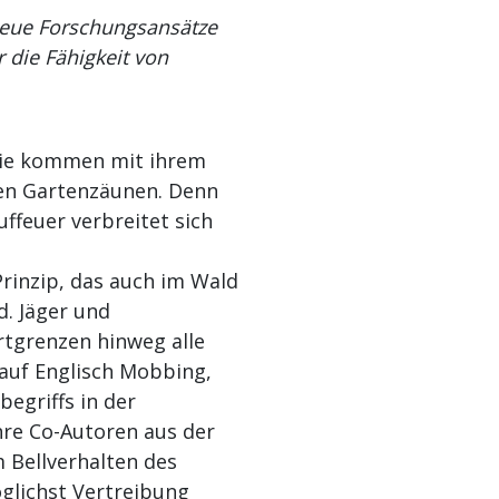
 neue Forschungsansätze
die Fähigkeit von
 Sie kommen mit ihrem
len Gartenzäunen. Denn
uffeuer verbreitet sich
rinzip, das auch im Wald
d. Jäger und
rtgrenzen hinweg alle
 auf Englisch Mobbing,
egriffs in der
hre Co-Autoren aus der
 Bellverhalten des
glichst Vertreibung