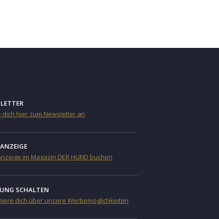
LETTER
 dich hier zum Newsletter an
NANZEIGE
anzeige im Magazin DER HUND buchen
UNG SCHALTEN
miere dich über unsere Werbemöglichkeiten