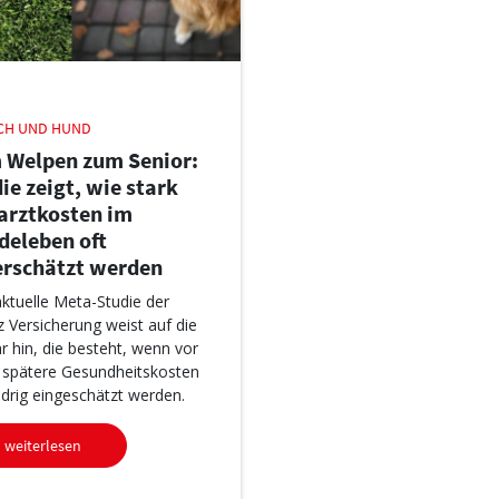
CH UND HUND
 Welpen zum Senior:
ie zeigt, wie stark
rarztkosten im
deleben oft
erschätzt werden
aktuelle Meta-Studie der
nz Versicherung weist auf die
r hin, die besteht, wenn vor
 spätere Gesundheitskosten
edrig eingeschätzt werden.
weiterlesen