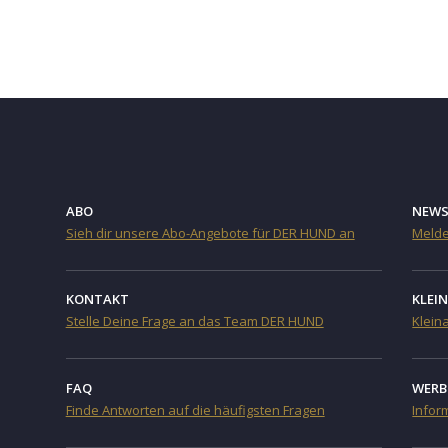
ABO
NEWS
Sieh dir unsere Abo-Angebote für DER HUND an
Melde
KONTAKT
KLEI
Stelle Deine Frage an das Team DER HUND
Klein
FAQ
WERB
Finde Antworten auf die häufigsten Fragen
Infor