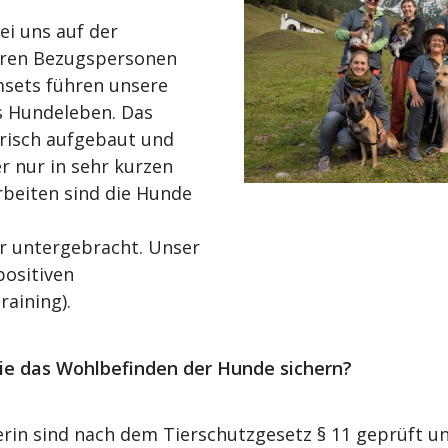
ei uns auf der
hren Bezugspersonen
msets führen unsere
s Hundeleben. Das
erisch aufgebaut und
r nur in sehr kurzen
rbeiten sind die Hunde
 untergebracht. Unser
positiven
raining).
die das Wohlbefinden der Hunde sichern?
nerin sind nach dem Tierschutzgesetz § 11 geprüft u