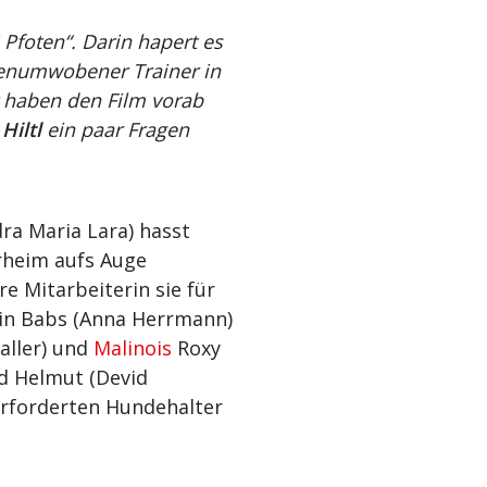
Pfoten“. Darin hapert es
genumwobener Trainer in
r haben den Film vorab
Hiltl
ein paar Fragen
dra Maria Lara) hasst
rheim aufs Auge
re Mitarbeiterin sie für
stin Babs (Anna Herrmann)
aller) und
Malinois
Roxy
d Helmut (Devid
berforderten Hundehalter