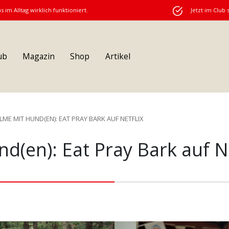
s im Alltag wirklich funktioniert.
Jetzt im Club 
ub
Magazin
Shop
Artikel
ILME MIT HUND(EN): EAT PRAY BARK AUF NETFLIX
d(en): Eat Pray Bark auf Ne