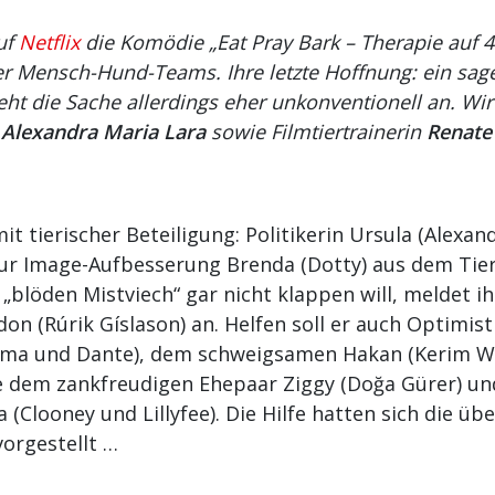
auf
Netflix
die Komödie „Eat Pray Bark – Therapie auf 4 
er Mensch-Hund-Teams. Ihre letzte Hoffnung: ein sa
eht die Sache allerdings eher unkonventionell an. Wi
n
Alexandra Maria Lara
sowie Filmtiertrainerin
Renate 
t tierischer Beteiligung: Politikerin Ursula (Alexan
r Image-Aufbesserung Brenda (Dotty) aus dem Tie
„blöden Mistviech“ gar nicht klappen will, meldet ih
on (Rúrik Gíslason) an. Helfen soll er auch Optimi
ma und Dante), dem schweigsamen Hakan (Kerim W
 dem zankfreudigen Ehepaar Ziggy (Doğa Gürer) un
 (Clooney und Lillyfee). Die Hilfe hatten sich die ü
vorgestellt …