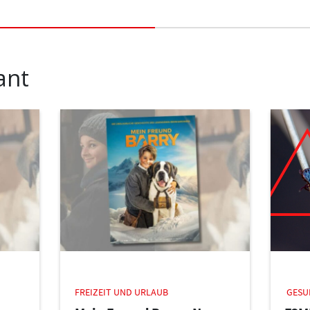
ant
FREIZEIT UND URLAUB
GESU