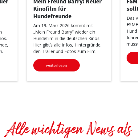
uer
Mein Freund Barry: Neuer
FSM
Kinofilm für
soll
Hundefreunde
Das v
FSME-
Am 19. März 2026 kommt mit
Hund 
n
„Mein Freund Barry“ wieder ein
führe
nos.
Hundefilm in die deutschen Kinos.
musst
ünde,
Hier gibt’s alle Infos, Hintergründe,
m.
den Trailer und Fotos zum Film.
weiterlesen
Alle wichtigen News als