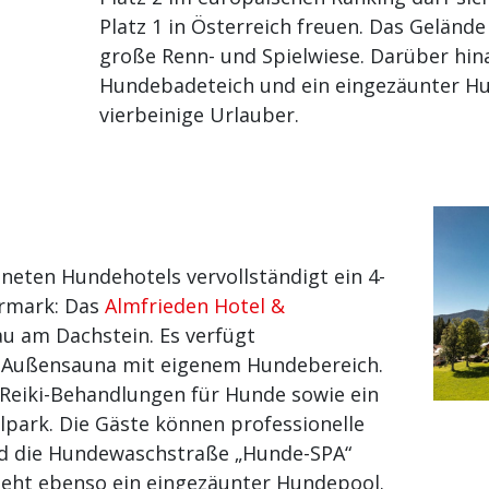
Platz 1 in Österreich freuen. Das Gelände
große Renn- und Spielwiese. Darüber hina
Hundebadeteich und ein eingezäunter Hu
vierbeinige Urlauber.
neten Hundehotels vervollständigt ein 4-
ermark: Das
Almfrieden Hotel &
u am Dachstein. Es verfügt
e Außensauna mit eigenem Hundebereich.
eiki-Behandlungen für Hunde sowie ein
elpark. Die Gäste können professionelle
 die Hundewaschstraße „Hunde-SPA“
teht ebenso ein eingezäunter Hundepool.