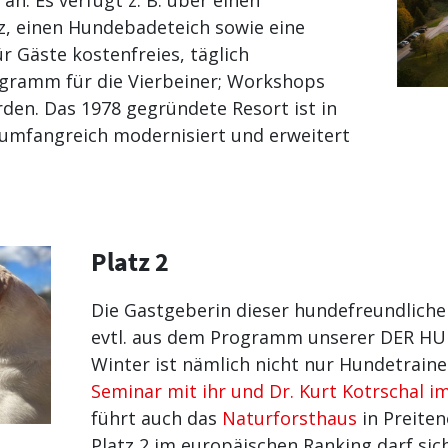
an. Es verfügt z. B. über einen
, einen Hundebadeteich sowie eine
ür Gäste kostenfreies, täglich
ramm für die Vierbeiner; Workshops
en. Das 1978 gegründete Resort ist in
umfangreich modernisiert und erweitert
Platz 2
Die Gastgeberin dieser hundefreundlich
evtl. aus dem Programm unserer DER HU
Winter ist nämlich nicht nur Hundetrain
Seminar mit ihr und Dr. Kurt Kotrschal i
führt auch das
Naturforsthaus
in Preiten
Platz 2 im europäischen Ranking darf sic