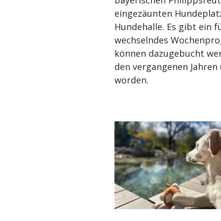
bayerischen Philippsreut 
eingezäunten Hundeplatz
Hundehalle. Es gibt ein f
wechselndes Wochenprog
können dazugebucht werd
den vergangenen Jahren 
worden.