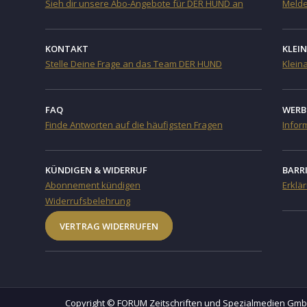
Sieh dir unsere Abo-Angebote für DER HUND an
Melde
KONTAKT
KLEI
Stelle Deine Frage an das Team DER HUND
Klein
FAQ
WERB
Finde Antworten auf die häufigsten Fragen
Infor
KÜNDIGEN & WIDERRUF
BARR
Abonnement kündigen
Erklär
Widerrufsbelehrung
VERTRAG WIDERRUFEN
Copyright © FORUM Zeitschriften und Spezialmedien G