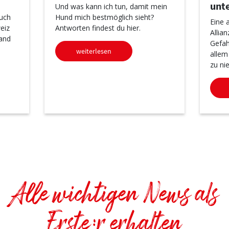
unt
Und was kann ich tun, damit mein
uch
Hund mich bestmöglich sieht?
Eine 
eiz
Antworten findest du hier.
Allia
and
Gefah
weiterlesen
allem
zu ni
Alle wichtigen News als
Erste:r erhalten