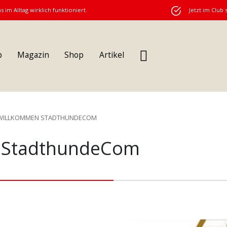
s im Alltag wirklich funktioniert.
Jetzt im Club 
b
Magazin
Shop
Artikel
WILLKOMMEN STADTHUNDECOM
 StadthundeCom