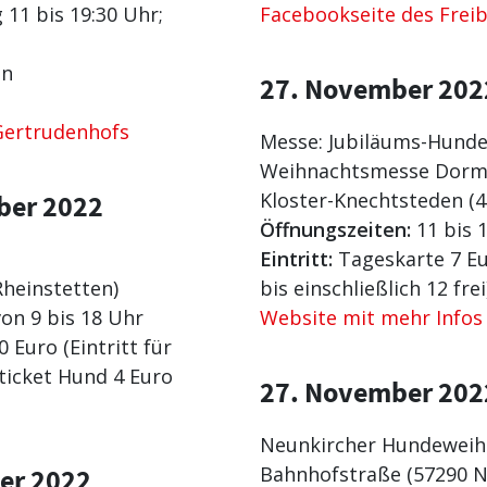
11 bis 19:30 Uhr;
Facebookseite des Frei
on
27. November 202
 Gertrudenhofs
Messe: Jubiläums-Hund
Weihnachtsmesse Dor
Kloster-Knechtsteden 
ber 2022
Öffnungszeiten:
11 bis 
Eintritt:
Tageskarte 7 Eu
Rheinstetten)
bis einschließlich 12 frei
von 9 bis 18 Uhr
Website mit mehr Infos
 Euro (Eintritt für
sticket Hund 4 Euro
27. November 202
Neunkircher Hundewei
Bahnhofstraße (57290 
er 2022