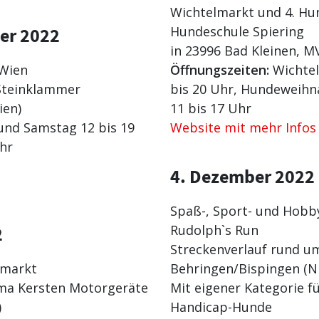
Wichtelmarkt und 4. H
Hundeschule Spiering
er 2022
in 23996 Bad Kleinen, M
Wien
Öffnungszeiten:
Wichtel
Steinklammer
bis 20 Uhr, Hundeweih
ien)
11 bis 17 Uhr
und Samstag 12 bis 19
Website mit mehr Infos
hr
4. Dezember 2022
Spaß-, Sport- und Hobb
Rudolph`s Run
2
Streckenverlauf rund u
smarkt
Behringen/Bispingen (NI
rma Kersten Motorgeräte
Mit eigener Kategorie 
)
Handicap-Hunde