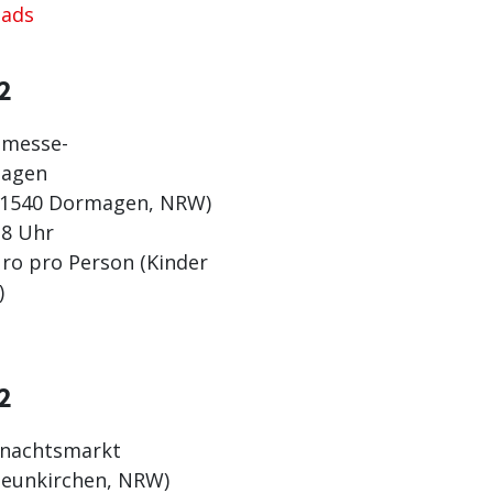
bads
2
emesse-
magen
(41540 Dormagen, NRW)
18 Uhr
ro pro Person (Kinder
)
2
hnachtsmarkt
Neunkirchen, NRW)