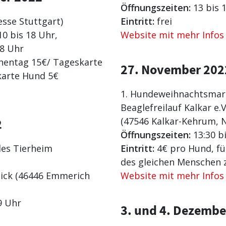
Öffnungszeiten:
13 bis 
sse Stuttgart)
Eintritt:
frei
10 bis 18 Uhr,
Website mit mehr Infos
18 Uhr
entag 15€/ Tageskarte
27. November 202
arte Hund 5€
1. Hundeweihnachtsmark
Beaglefreilauf Kalkar e.
(47546 Kalkar-Kehrum, 
2
Öffnungszeiten:
13:30 bi
des Tierheim
Eintritt:
4€ pro Hund, fü
des gleichen Menschen z
ick (46446 Emmerich
Website mit mehr Infos
9 Uhr
3. und 4. Dezembe