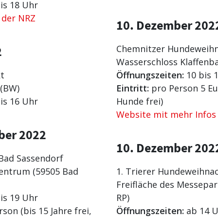
is 18 Uhr
t der NRZ
10. Dezember 202
Chemnitzer Hundeweih
2
Wasserschloss Klaffenb
t
Öffnungszeiten:
10 bis 
 (BW)
Eintritt:
pro Person 5 Eu
is 16 Uhr
Hunde frei)
Website mit mehr Infos
ber 2022
10. Dezember 202
Bad Sassendorf
entrum (59505 Bad
1. Trierer Hundeweihna
Freifläche des Messepark
is 19 Uhr
RP)
son (bis 15 Jahre frei,
Öffnungszeiten:
ab 14 U