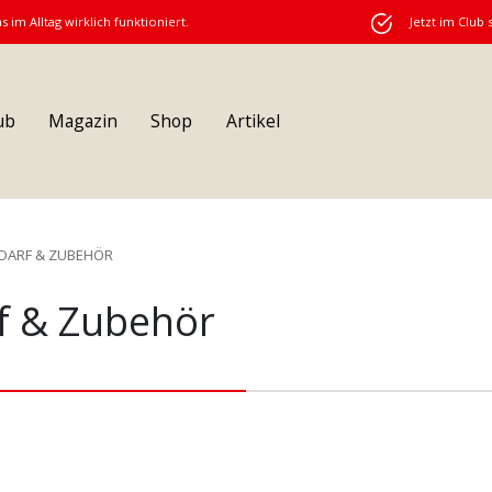
s im Alltag wirklich funktioniert.
Jetzt im Club 
ub
Magazin
Shop
Artikel
DARF & ZUBEHÖR
 & Zubehör