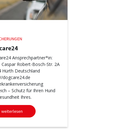
ICHERUNGEN
care24
re24 Ansprechpartner*in:
 Caspar Robert-Bosch-Str. 2A
 Hürth Deutschland
://dogcare24.de
krankenversicherung
eich – Schutz für Ihren Hund
esundheit Ihres.
weiterlesen