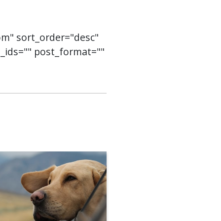
om" sort_order="desc"
rm_ids="" post_format=""