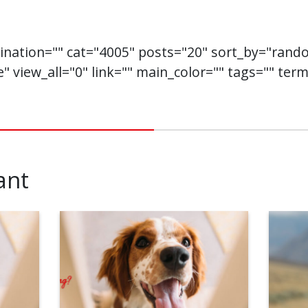
gination="" cat="4005" posts="20" sort_by="rand
ne" view_all="0" link="" main_color="" tags="" te
ant