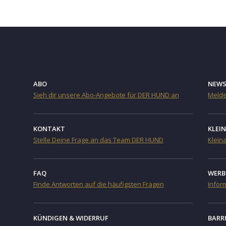
ABO
NEWS
Sieh dir unsere Abo-Angebote für DER HUND an
Melde
KONTAKT
KLEI
Stelle Deine Frage an das Team DER HUND
Klein
FAQ
WERB
Finde Antworten auf die häufigsten Fragen
Infor
KÜNDIGEN & WIDERRUF
BARR