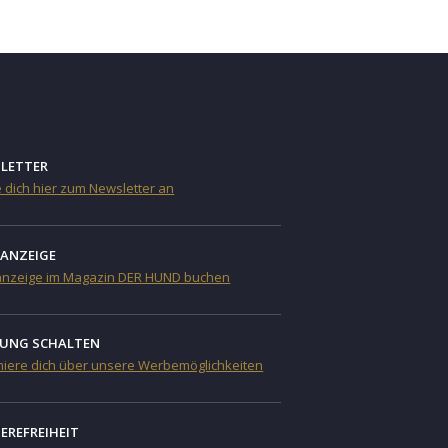
LETTER
 dich hier zum Newsletter an
NANZEIGE
anzeige im Magazin DER HUND buchen
UNG SCHALTEN
miere dich über unsere Werbemöglichkeiten
IEREFREIHEIT