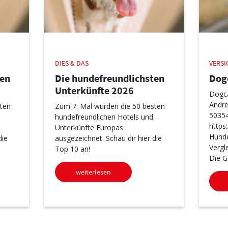
DIES & DAS
VERS
ten
Die hundefreundlichsten
Dog
Unterkünfte 2026
Dogca
Andre
ten
Zum 7. Mal wurden die 50 besten
50354
hundefreundlichen Hotels und
https
Unterkünfte Europas
Hunde
die
ausgezeichnet. Schau dir hier die
Vergl
Top 10 an!
Die G
weiterlesen