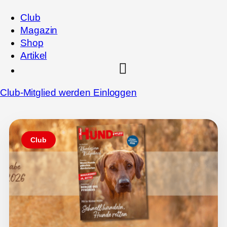
Club
Magazin
Shop
Artikel
Club-Mitglied werden
Einloggen
Club